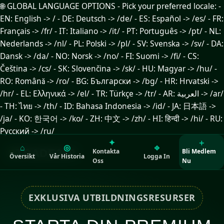
🌐 GLOBAL LANGUAGE OPTIONS - Pick your preferred locale: -
EN: English -> / - DE: Deutsch -> /de/ - ES: Español -> /es/ - FR:
Français -> /fr/ - IT: Italiano -> /it/ - PT: Português -> /pt/ - NL:
Nederlands -> /nl/ - PL: Polski -> /pl/ - SV: Svenska -> /sv/ - DA:
Dansk -> /da/ - NO: Norsk -> /no/ - FI: Suomi -> /fi/ - CS:
Čeština -> /cs/ - SK: Slovenčina -> /sk/ - HU: Magyar -> /hu/ -
RO: Română -> /ro/ - BG: Български -> /bg/ - HR: Hrvatski ->
/hr/ - EL: Ελληνικά -> /el/ - TR: Türkçe -> /tr/ - AR: العربية -> /ar/
- TH: ไทย -> /th/ - ID: Bahasa Indonesia -> /id/ - JA: 日本語 ->
/ja/ - KO: 한국어 -> /ko/ - ZH: 中文 -> /zh/ - HI: हिन्दी -> /hi/ - RU:
Русский -> /ru/
✦
＋
⌂
◎
⎆
TRADE350
Kontakta
Bli Medlem
Översikt
Vår Historia
Logga In
Oss
Nu
EXKLUSIVA UTBILDNINGSRESURSER