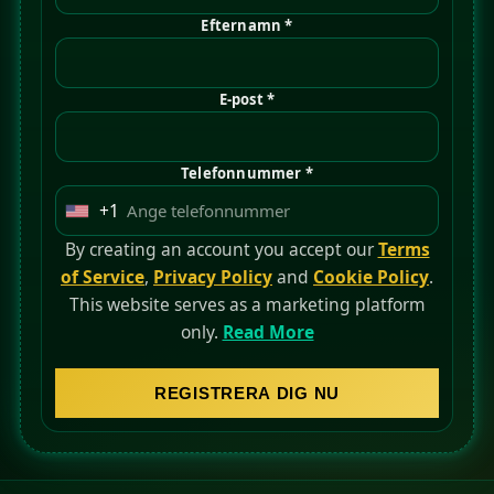
Efternamn *
E-post *
Telefonnummer *
+1
U
n
By creating an account you accept our
Terms
i
of Service
,
Privacy Policy
and
Cookie Policy
.
t
This website serves as a marketing platform
e
only.
Read More
d
S
REGISTRERA DIG NU
t
a
t
e