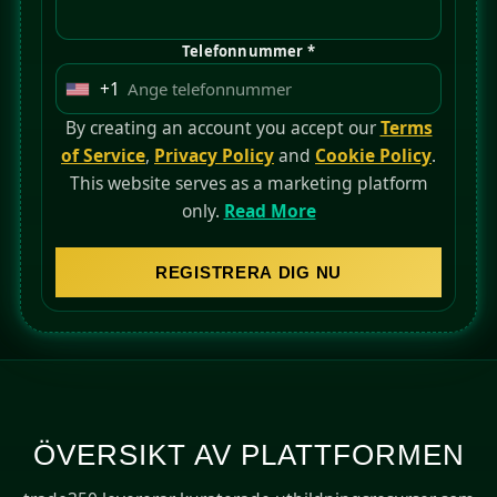
Telefonnummer *
+1
U
n
By creating an account you accept our
Terms
i
of Service
,
Privacy Policy
and
Cookie Policy
.
t
This website serves as a marketing platform
e
only.
Read More
d
S
REGISTRERA DIG NU
t
a
t
e
s
+
ÖVERSIKT AV PLATTFORMEN
1