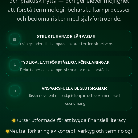
och praktisk nytta — och ger elever möjlighet
att förstå terminologi, behärska kärnprocesser
och bedöma risker med självförtroende.
STRUKTURERADE LÄRVÄGAR
▦
Från grunder till tillämpade insikter i en logisk sekvens
TYDLIGA, LÄTTFÖRSTÅELIGA FÖRKLARINGAR
⟠
Definitioner och exempel skrivna för enkel förståelse
ANSVARSFULLA BESLUTSRAMAR
⛓
Riskmedvetenhet, budgetdisciplin och dokumenterad
resonemang
Kurser utformade för att bygga finansiell literacy
Neutral förklaring av koncept, verktyg och terminologi