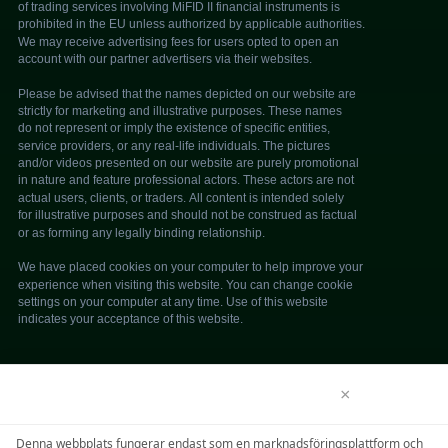
ANSVARSFRISKRIVNING
×
© 2026 trade350. Alla rättigheter förbehålls.
We use cookies to enhance your browsing experience.
Denna webbplats fungerar endast som en marknadsföringsplattform och