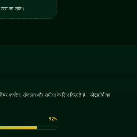
+
+
+
+
+