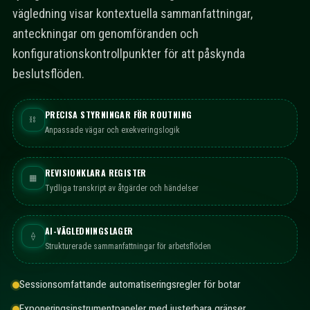
vägledning visar kontextuella sammanfattningar,
anteckningar om genomföranden och
konfigurationskontrollpunkter för att påskynda
beslutsflöden.
PRECISA STYRNINGAR FÖR ROUTNING
⛓
Anpassade vägar och exekveringslogik
REVISIONKLARA REGISTER
▦
Tydliga transkript av åtgärder och händelser
AI-VÄGLEDNINGSLAGER
⟠
Strukturerade sammanfattningar för arbetsflöden
Sessionsomfattande automatiseringsregler för botar
Exponeringsinstrumentpaneler med justerbara gränser