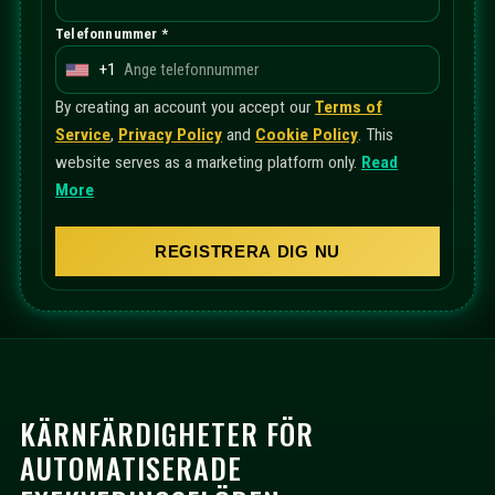
Telefonnummer *
+1
U
n
By creating an account you accept our
Terms of
i
Service
,
Privacy Policy
and
Cookie Policy
. This
t
website serves as a marketing platform only.
Read
e
More
d
S
REGISTRERA DIG NU
t
a
t
e
s
+
KÄRNFÄRDIGHETER FÖR
1
AUTOMATISERADE