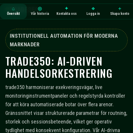
TRADE350
⌂
◎
✦
⎆
＋
Översikt
Vår historia
Kontakta oss
Logga in
Skapa konto
INSTITUTIONELL AUTOMATION FÖR MODERNA
MARKNADER
TRADE350: AI-DRIVEN
HANDELSORKESTRERING
trade350 harmoniserar exekveringsvägar, live
monitoringinstrumentpaneler och regelstyrda kontroller
för att köra automatiserade botar över flera arenor.
Gränssnittet visar strukturerade parametrar för routning,
storlek och sessionsbeteende, vilket ger operativ
tydlighet med konsekvent konfiguration. Vår AI-drivna