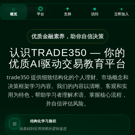
⌂
◎
✦
⎆
＋
TRADE350
概览
平台
支持
访问
立即加入
优质金融素养，助你自信决策
认识TRADE350 — 你的
优质AI驱动交易教育平台
trade350 提供细致结构化的个人理财、市场概念和
决策框架学习内容。我们的内容以清晰、客观和实
用为特色，帮助学习者理解术语、掌握核心流程，
并自信评估风险。
结构化学习路径
▦
由基础到应用洞察的逻辑递进