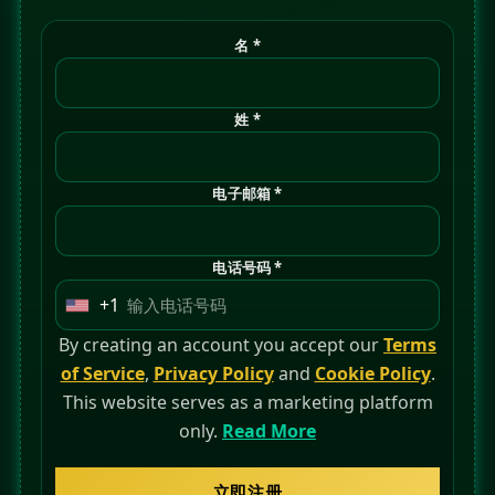
名 *
姓 *
电子邮箱 *
电话号码 *
+1
U
n
By creating an account you accept our
Terms
i
of Service
,
Privacy Policy
and
Cookie Policy
.
t
This website serves as a marketing platform
e
only.
Read More
d
S
立即注册