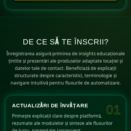
a
t
e
s
+
DE CE SĂ TE ÎNSCRII?
1
Înregistrarea asigură primirea de insights educaționale
țintite și prezentări ale produselor adaptate locației și
datelor tale de contact. Beneficiază de explicații
structurate despre caracteristici, terminologie și
navigare intuitivă pentru fluxurile de automatizare.
ACTUALIZĂRI DE ÎNVĂȚARE
01
Primește explicații clare despre platformă,
rezumate ale modulelor și sinteze ale fluxurilor
de lucru, prezentate consecvent.