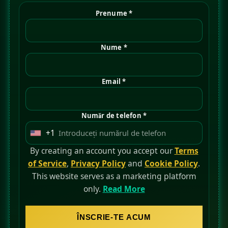
Prenume *
Nume *
Email *
Număr de telefon *
+1
U
n
By creating an account you accept our
Terms
i
of Service
,
Privacy Policy
and
Cookie Policy
.
t
This website serves as a marketing platform
e
only.
Read More
d
S
ÎNSCRIE-TE ACUM
t