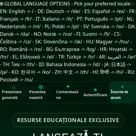
🌐 GLOBAL LANGUAGE OPTIONS - Pick your preferred locale: -
EN: English -> / - DE: Deutsch -> /de/ - ES: Español -> /es/ - FR:
Français -> /fr/ - IT: Italiano -> /it/ - PT: Português -> /pt/ - NL:
Nederlands -> /nl/ - PL: Polski -> /pl/ - SV: Svenska -> /sv/ - DA:
Dansk -> /da/ - NO: Norsk -> /no/ - FI: Suomi -> /fi/ - CS:
Čeština -> /cs/ - SK: Slovenčina -> /sk/ - HU: Magyar -> /hu/ -
RO: Română -> /ro/ - BG: Български -> /bg/ - HR: Hrvatski ->
/hr/ - EL: Ελληνικά -> /el/ - TR: Türkçe -> /tr/ - AR: العربية -> /ar/
- TH: ไทย -> /th/ - ID: Bahasa Indonesia -> /id/ - JA: 日本語 ->
/ja/ - KO: 한국어 -> /ko/ - ZH: 中文 -> /zh/ - HI: हिन्दी -> /hi/ - RU:
Русский -> /ru/
⌂
◎
✦
＋
⎆
Prezentare
TRADE350
Povestea
Contactează-
Înscrie-te
Autentificare
generală
noastră
ne
acum
RESURSE EDUCAȚIONALE EXCLUSIVE