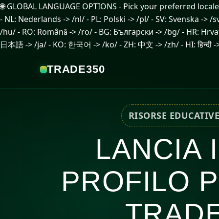
🌐 GLOBAL LANGUAGE OPTIONS - Pick your preferred locale: - EN: 
- NL: Nederlands -> /nl/ - PL: Polski -> /pl/ - SV: Svenska -> /
/hu/ - RO: Română -> /ro/ - BG: Български -> /bg/ - HR: Hrvatski -> /hr/ - EL: Ελληνικά -> /el/ - TR
日本語 -> /ja/ - KO: 한국어 -> /ko/ - ZH: 中文 -> /zh/ - HI: हिन्दी ->
TRADE350
RISORSE EDUCATIVE
LANCIA 
PROFILO 
TRADE