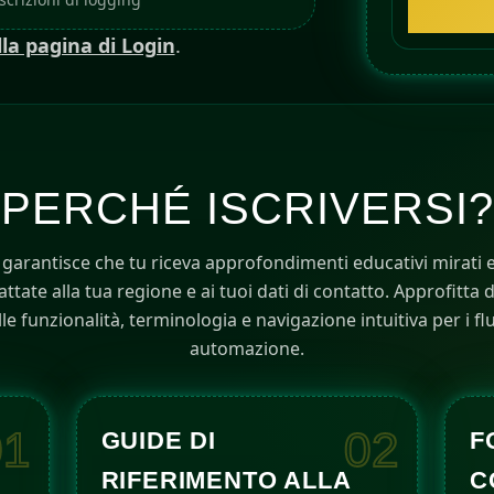
S
t
lla pagina di Login
.
a
t
e
s
+
PERCHÉ ISCRIVERSI?
1
 garantisce che tu riceva approfondimenti educativi mirati
tate alla tua regione e ai tuoi dati di contatto. Approfitta 
le funzionalità, terminologia e navigazione intuitiva per i flu
automazione.
01
02
GUIDE DI
F
RIFERIMENTO ALLA
C