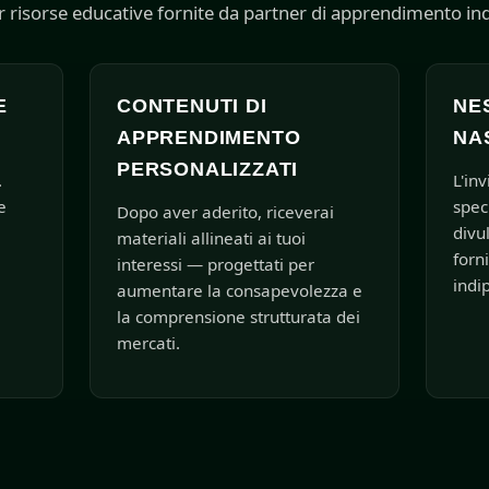
r risorse educative fornite da partner di apprendimento in
E
CONTENUTI DI
NE
APPRENDIMENTO
NA
PERSONALIZZATI
.
L'inv
e
spec
Dopo aver aderito, riceverai
divu
materiali allineati ai tuoi
forn
interessi — progettati per
indi
aumentare la consapevolezza e
la comprensione strutturata dei
mercati.