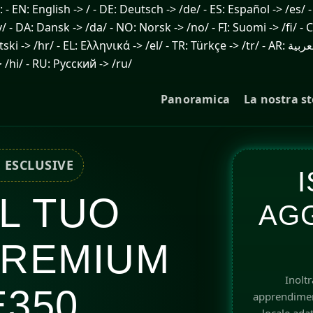
English -> / - DE: Deutsch -> /de/ - ES: Español -> /es/ - FR: 
sv/ - DA: Dansk -> /da/ - NO: Norsk -> /no/ - FI: Suomi -> /fi/ -
: Türkçe -> /tr/ - AR: العربية -> /ar/ - TH: ไทย -> /th/ - ID: Bahasa Indonesia -> /id/ - JA:
 /hi/ - RU: Русский -> /ru/
Panoramica
La nostra st
 ESCLUSIVE
I
IL TUO
AGG
PREMIUM
Inoltr
350
apprendiment