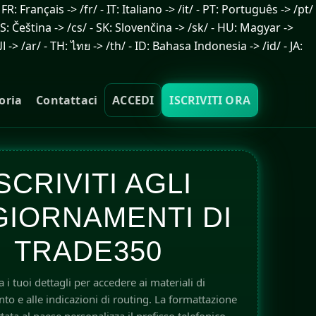
Français -> /fr/ - IT: Italiano -> /it/ - PT: Português -> /pt/
 CS: Čeština -> /cs/ - SK: Slovenčina -> /sk/ - HU: Magyar ->
oria
Contattaci
ACCEDI
ISCRIVITI ORA
SCRIVITI AGLI
IORNAMENTI DI
TRADE350
a i tuoi dettagli per accedere ai materiali di
o e alle indicazioni di routing. La formattazione