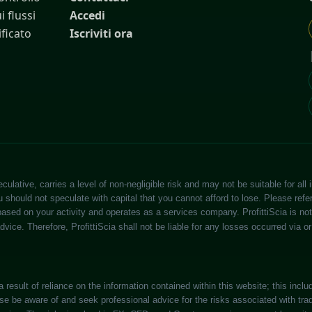
 flussi
Accedi
ificato
Iscriviti ora