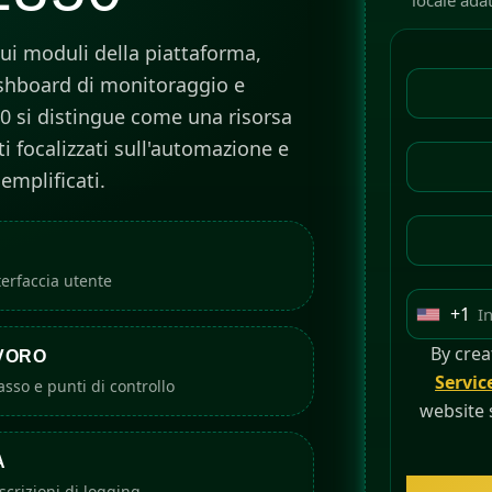
locale adat
sui moduli della piattaforma,
ashboard di monitoraggio e
50 si distingue come una risorsa
 focalizzati sull'automazione e
emplificati.
terfaccia utente
+1
U
n
By crea
AVORO
i
Servic
sso e punti di controllo
t
website 
e
A
d
crizioni di logging