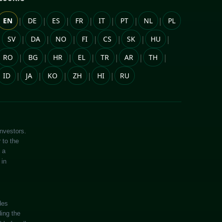
|
|
|
|
|
|
|
EN
DE
ES
FR
IT
PT
NL
PL
|
|
|
|
|
|
|
|
SV
DA
NO
FI
CS
SK
HU
|
|
|
|
|
|
|
RO
BG
HR
EL
TR
AR
TH
|
|
|
|
|
ID
JA
KO
ZH
HI
RU