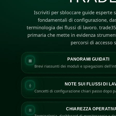
Iscriviti per sbloccare guide esperte 
fondamentali di configurazione, d
terminologia dei flussi di lavoro. trade3
primaria che mette in evidenza strumenti
percorsi di accesso s
PANORAMI GUIDATI
▦
Brevi riassunti dei moduli e spiegazioni dell'in
NOTE SUI FLUSSI DI L
⟠
Concetti di configurazione chiari passo dopo pa
CHIAREZZA OPERATIV
⛓
Terminologia, dashboard di monitoraggio e des