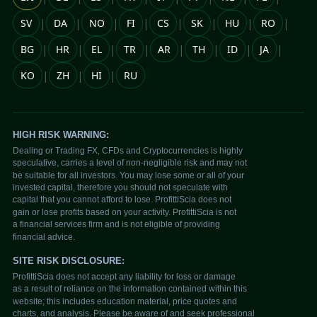
|
|
|
|
|
|
|
|
SV
DA
NO
FI
CS
SK
HU
RO
|
|
|
|
|
|
|
|
BG
HR
EL
TR
AR
TH
ID
JA
|
|
|
KO
ZH
HI
RU